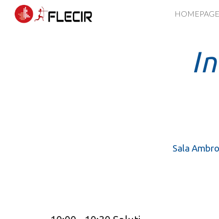
HOMEPAG
Sk
I
Sala
Ambrog