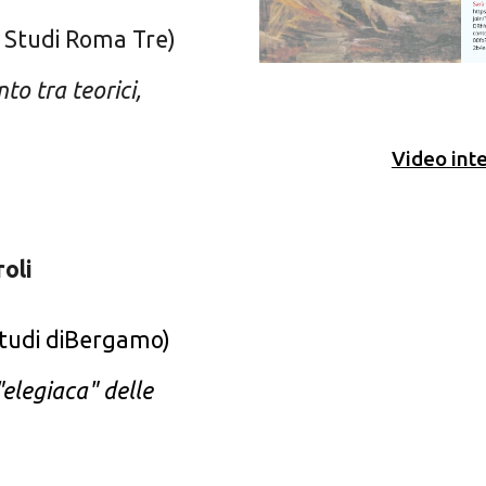
i Studi
Roma Tre
)
to tra teorici,
Video inte
oli
Studi diBergamo)
"elegiaca" delle