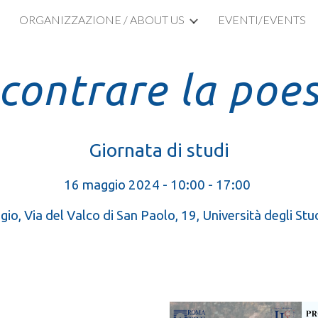
E
ORGANIZZAZIONE / ABOUT US
EVENTI/EVENTS
ip to main content
Skip to navigat
ncontrare
la
poes
Giornata di studi
16 maggio 2024 - 1
0:00
- 1
7:
00
io, Via del Valco di San Paolo, 19,
Università degli St