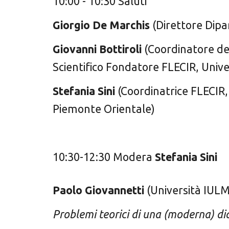
10:00 - 10:30
Saluti
Giorgio De Marchis
(
Direttore Dip
Gi
ovanni Bottiroli
(
Coordinatore de
Scientifico Fondatore FLECIR, Univ
Stefania Sini
(Coordinatrice FLECIR
,
Piemonte Orientale)
10:30-12:30 Modera
Stefania Sini
Paolo Giovannetti
(
Università IULM
Problemi teorici di una (moderna) di