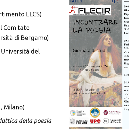
artimento LLCS)
l Comitato
ersità di Bergamo)
Università del
, Milano
)
dattica della poesia