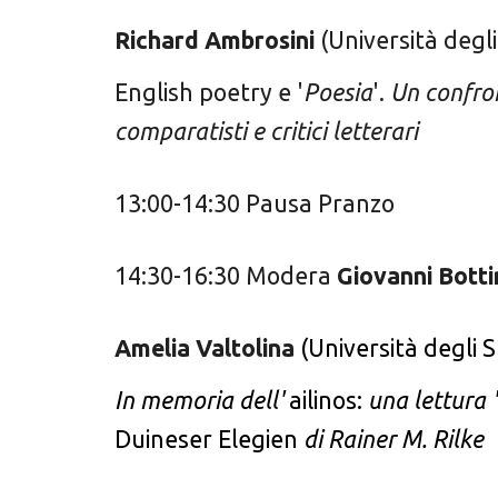
Richard Ambrosini
(Università degl
English poetry e '
Poesia
'.
Un confron
comparatisti e critici letterari
1
3
:
0
0-1
4
:30 Pausa
Pranzo
1
4
:
3
0-1
6
:30 Modera
Giovanni Bottir
Amelia Valtolina
(Università
degli 
In memoria dell'
ailinos:
una lettura 
Duineser Elegien
di Rainer M. Rilke